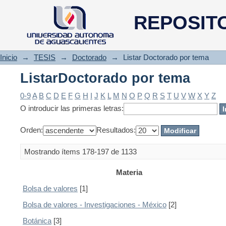
ListarDoctorado por tema
REPOSIT
Inicio
→
TESIS
→
Doctorado
→
Listar Doctorado por tema
ListarDoctorado por tema
0-9
A
B
C
D
E
F
G
H
I
J
K
L
M
N
O
P
Q
R
S
T
U
V
W
X
Y
Z
O introducir las primeras letras:
Orden:
Resultados:
Mostrando ítems 178-197 de 1133
Materia
Bolsa de valores
[1]
Bolsa de valores - Investigaciones - México
[2]
Botánica
[3]