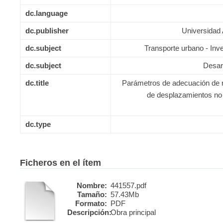
dc.language
dc.publisher
Universidad
dc.subject
Transporte urbano - Inv
dc.subject
Desar
dc.title
Parámetros de adecuación de ru
de desplazamientos no
dc.type
Ficheros en el ítem
Nombre:
441557.pdf
Tamaño:
57.43Mb
Formato:
PDF
Descripción:
Obra principal