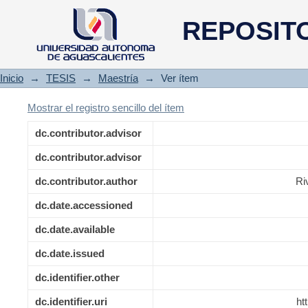
Parámetros de adecuación d
REPOSIT
desplazamientos no motorizado
Inicio
→
TESIS
→
Maestría
→
Ver ítem
Mostrar el registro sencillo del ítem
dc.contributor.advisor
dc.contributor.advisor
dc.contributor.author
Ri
dc.date.accessioned
dc.date.available
dc.date.issued
dc.identifier.other
dc.identifier.uri
ht