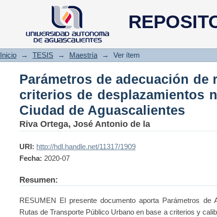
Parámetros de adecuación d
REPOSIT
desplazamientos no motorizado
Inicio
→
TESIS
→
Maestría
→
Ver ítem
Parámetros de adecuación de r
criterios de desplazamientos 
Ciudad de Aguascalientes
Riva Ortega, José Antonio de la
URI:
http://hdl.handle.net/11317/1909
Fecha:
2020-07
Resumen:
RESUMEN El presente documento aporta Parámetros de Ad
Rutas de Transporte Público Urbano en base a criterios y cali