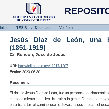
Jesús Díaz de León, una biograf
REPOSIT
Inicio
→
TESIS
→
Doctorado
→
Ver ítem
Jesús Díaz de León, una bio
(1851-1919)
Gil Rendón, José de Jesús
URI:
http://hdl.handle.net/11317/1907
Fecha:
2020-06-30
Resumen:
El doctor Jesús Díaz de León, fue un personaje decimonónico 
el conocimiento científico, instruir a la gente. Durante la ma
para transitar el camino que le llevara a sus metas: el desar