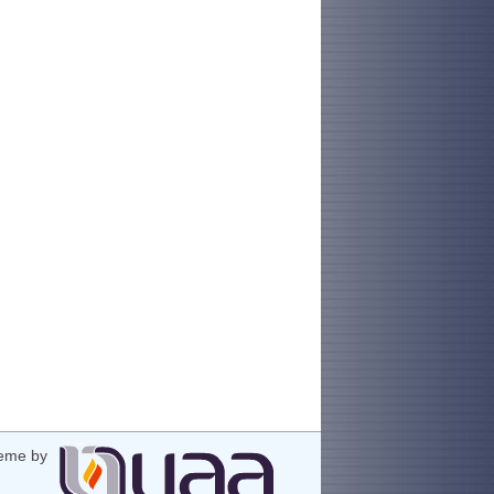
eme by