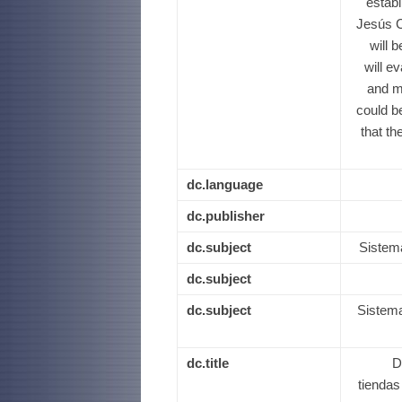
estab
Jesús C
will 
will e
and m
could b
that th
dc.language
dc.publisher
dc.subject
Sistema
dc.subject
dc.subject
Sistema
dc.title
D
tiendas