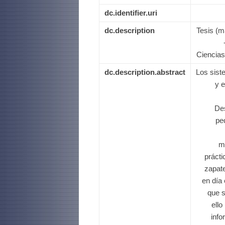
dc.identifier.uri
dc.description
Tesis (m
Ciencias
dc.description.abstract
Los sist
y e
De
pe
m
práct
zapate
en día 
que s
ello
info