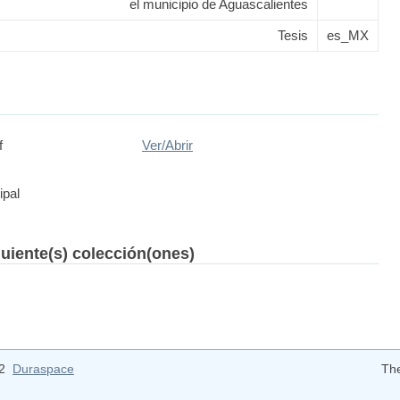
el municipio de Aguascalientes
Tesis
es_MX
f
Ver/
Abrir
ipal
guiente(s) colección(ones)
12
Duraspace
Th