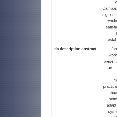
c
Campos F
siguiend
result
satisf
estab
dc.description.abstract
Info
work 
present
are m
ma
practic
shoe
soft
adapt
syste