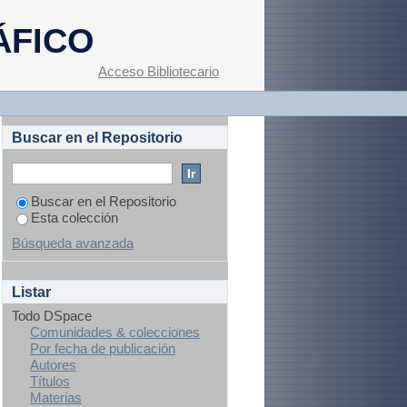
ado en tiendas de
ÁFICO
n el municipio de
Acceso Bibliotecario
Buscar en el Repositorio
Buscar en el Repositorio
Esta colección
Búsqueda avanzada
Listar
Todo DSpace
Comunidades & colecciones
Por fecha de publicación
Autores
Títulos
Materias