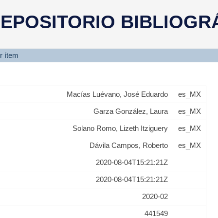
stema de información especializ
EPOSITORIO BIBLIOGR
mejora del proceso de negocio e
r ítem
Macías Luévano, José Eduardo
es_MX
Garza González, Laura
es_MX
Solano Romo, Lizeth Itziguery
es_MX
Dávila Campos, Roberto
es_MX
2020-08-04T15:21:21Z
2020-08-04T15:21:21Z
2020-02
441549