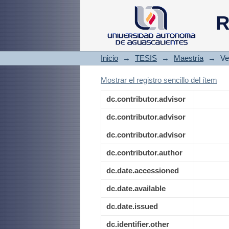
Desarrollo de si
R
calzado para la 
Aguascalientes
Inicio
→
TESIS
→
Maestría
→
Ve
Mostrar el registro sencillo del ítem
dc.contributor.advisor
dc.contributor.advisor
dc.contributor.advisor
dc.contributor.author
dc.date.accessioned
dc.date.available
dc.date.issued
dc.identifier.other