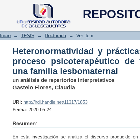
Heteronormatividad y prá
REPOSIT
psicoterapéutico de terapia fam
Inicio
→
TESIS
→
Doctorado
→
Ver ítem
Heteronormatividad y práctica
proceso psicoterapéutico de t
una familia lesbomaternal
un análisis de repertorios interpretativos
Gastelo Flores, Claudia
URI:
http://hdl.handle.net/11317/1853
Fecha:
2020-05-24
Resumen:
En esta investigación se analiza el discurso producido en 