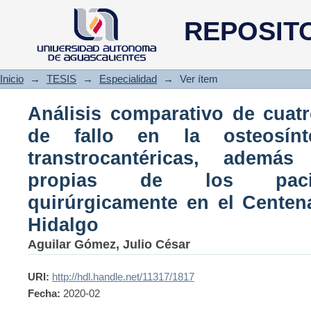
Análisis comparativo de cua
REPOSIT
osteosíntesis de fracturas tra
propias de los pacientes ate
Hospital Miguel Hidalgo
Inicio
→
TESIS
→
Especialidad
→
Ver ítem
Análisis comparativo de cuatr
de fallo en la osteosínt
transtrocantéricas, además 
propias de los pacie
quirúrgicamente en el Centena
Hidalgo
Aguilar Gómez, Julio César
URI:
http://hdl.handle.net/11317/1817
Fecha:
2020-02