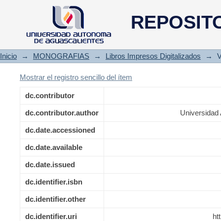
Catálogo colonial bibliogr
REPOSIT
Aguascalientes
Inicio
→
MONOGRAFIAS
→
Libros Impresos Digitalizados
→
V
Mostrar el registro sencillo del ítem
dc.contributor
dc.contributor.author
Universidad
dc.date.accessioned
dc.date.available
dc.date.issued
dc.identifier.isbn
dc.identifier.other
dc.identifier.uri
ht