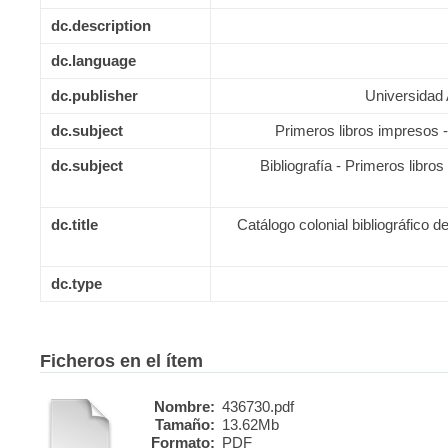
dc.description
dc.language
dc.publisher
Universidad
dc.subject
Primeros libros impresos -
dc.subject
Bibliografía - Primeros libros
dc.title
Catálogo colonial bibliográfico 
dc.type
Ficheros en el ítem
Nombre:
436730.pdf
Tamaño:
13.62Mb
Formato:
PDF