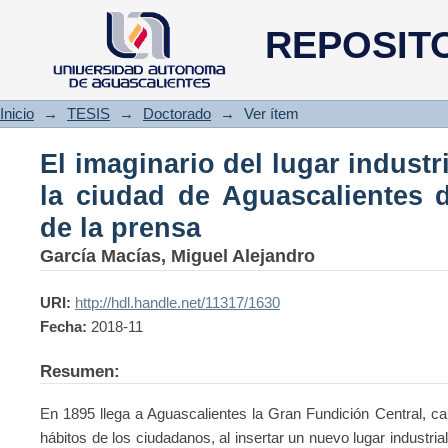
El imaginario del lugar ind
REPOSIT
Aguascalientes desde la perspe
Inicio
→
TESIS
→
Doctorado
→
Ver ítem
El imaginario del lugar industr
la ciudad de Aguascalientes d
de la prensa
García Macías, Miguel Alejandro
URI:
http://hdl.handle.net/11317/1630
Fecha:
2018-11
Resumen:
En 1895 llega a Aguascalientes la Gran Fundición Central, ca
hábitos de los ciudadanos, al insertar un nuevo lugar industrial 