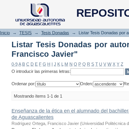
Listar Tesis Donadas por autor
REPOSIT
Inicio
→
TESIS
→
Tesis Donadas
→
Listar Tesis Donadas por a
Listar Tesis Donadas por auto
Francisco Javier"
0-9
A
B
C
D
E
F
G
H
I
J
K
L
M
N
O
P
Q
R
S
T
U
V
W
X
Y
Z
O introducir las primeras letras:
Ordenar por:
Orden:
Re
Mostrando ítems 1-1 de 1
Enseñanza de la ética en el alumnado del bachille
de Aguascalientes
Rodríguez Ortega, Francisco Javier
(
Universidad Politécnica 