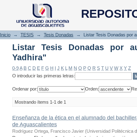
Listar Tesis Donadas por auto
REPOSIT
Inicio
→
TESIS
→
Tesis Donadas
→
Listar Tesis Donadas por a
Listar Tesis Donadas por a
Yadhira"
0-9
A
B
C
D
E
F
G
H
I
J
K
L
M
N
O
P
Q
R
S
T
U
V
W
X
Y
Z
O introducir las primeras letras:
Ordenar por:
Orden:
Re
Mostrando ítems 1-1 de 1
Enseñanza de la ética en el alumnado del bachille
de Aguascalientes
Rodríguez Ortega, Francisco Javier
(
Universidad Politécnica 