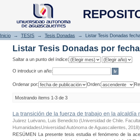
Listar Tesis Donadas por fecha
REPOSIT
Inicio
→
TESIS
→
Tesis Donadas
→
Listar Tesis Donadas fecha
Listar Tesis Donadas por fecha
Saltar a un punto del índice:
O introducir un año:
Ordenar por:
Orden:
Re
Mostrando ítems 1-3 de 3
La transición de la fuerza de trabajo en la alcaldí
Juárez Luévano, Luis Benedicto
(
Universidad de Chile. Faculta
HumanidadesUniversidad Autónoma de Aguascalientes
,
2018
)
RESÚMEN La presente tesis estudia el fenómeno de la acele