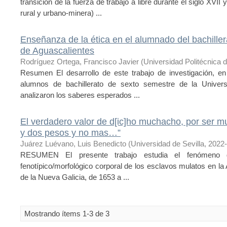
transición de la fuerza de trabajo a libre durante el siglo XVII
rural y urbano-minera) ...
Enseñanza de la ética en el alumnado del bachille
de Aguascalientes
Rodríguez Ortega, Francisco Javier
(
Universidad Politécnica 
Resumen El desarrollo de este trabajo de investigación, en 
alumnos de bachillerato de sexto semestre de la Univer
analizaron los saberes esperados ...
El verdadero valor de d[ic]ho muchacho, por ser mu
y dos pesos y no mas…”
Juárez Luévano, Luis Benedicto
(
Universidad de Sevilla
,
2022
RESUMEN El presente trabajo estudia el fenómeno de
fenotípico/morfológico corporal de los esclavos mulatos en la
de la Nueva Galicia, de 1653 a ...
Mostrando ítems 1-3 de 3