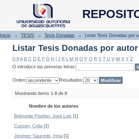
Listar Tesis Donadas por autor
REPOSIT
Inicio
→
TESIS
→
Tesis Donadas
→
Listar Tesis Donadas por a
Listar Tesis Donadas por autor
0-9
A
B
C
D
E
F
G
H
I
J
K
L
M
N
O
P
Q
R
S
T
U
V
W
X
Y
Z
O introducir las primeras letras:
Orden:
Resultados:
Mostrando ítems 1-8 de 8
Nombre de los autores
Belmonte Postigo, José Luis
[1]
Cussen, Celia
[1]
Jiménez Saucedo, Irma
[1]