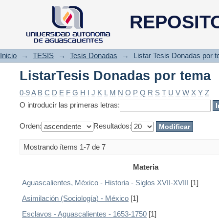
ListarTesis Donadas por tema
REPOSIT
Inicio
→
TESIS
→
Tesis Donadas
→
Listar Tesis Donadas por 
ListarTesis Donadas por tema
0-9
A
B
C
D
E
F
G
H
I
J
K
L
M
N
O
P
Q
R
S
T
U
V
W
X
Y
Z
O introducir las primeras letras:
Orden:
Resultados:
Mostrando ítems 1-7 de 7
Materia
Aguascalientes, México - Historia - Siglos XVII-XVIII
[1]
Asimilación (Sociología) - México
[1]
Esclavos - Aguascalientes - 1653-1750
[1]