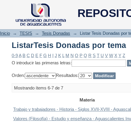
ListarTesis Donadas por tema
REPOSIT
Inicio
→
TESIS
→
Tesis Donadas
→
Listar Tesis Donadas por 
ListarTesis Donadas por tema
0-9
A
B
C
D
E
F
G
H
I
J
K
L
M
N
O
P
Q
R
S
T
U
V
W
X
Y
Z
O introducir las primeras letras:
Orden:
Resultados:
Mostrando ítems 6-7 de 7
Materia
Trabajo y trabajadores - Historia - Siglos XVII-XVIII - Aguasca
Valores (Filosofía) - Estudio y enseñanza - Aguascalientes In