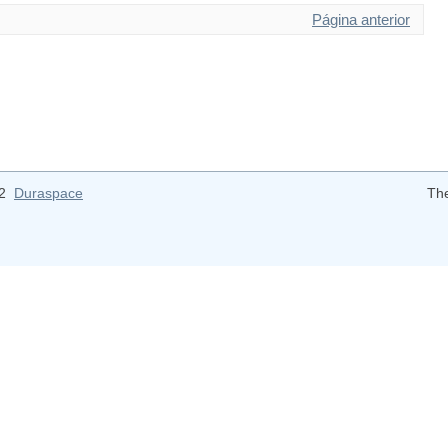
Página anterior
12
Duraspace
Th