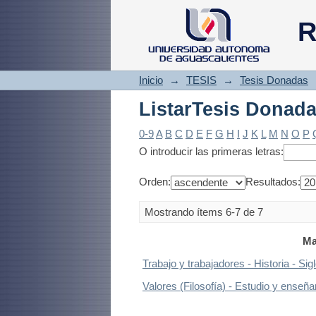
ListarTesis Donad
R
Inicio
→
TESIS
→
Tesis Donadas
ListarTesis Donad
0-9
A
B
C
D
E
F
G
H
I
J
K
L
M
N
O
P
O introducir las primeras letras:
Orden:
Resultados:
Mostrando ítems 6-7 de 7
Ma
Trabajo y trabajadores - Historia - Si
Valores (Filosofía) - Estudio y enseñ