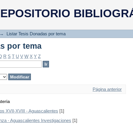
as por tema
EPOSITORIO BIBLIOGR
→
Listar Tesis Donadas por tema
as por tema
Q
R
S
T
U
V
W
X
Y
Z
Página anterior
teria
glos XVII-XVIII - Aguascalientes
[1]
anza - Aguascalientes Investigaciones
[1]