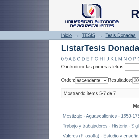
ListarTesis Donad
R
Inicio
→
TESIS
→
Tesis Donadas
ListarTesis Donad
0-9
A
B
C
D
E
F
G
H
I
J
K
L
M
N
O
P
O introducir las primeras letras:
Orden:
Resultados:
Mostrando ítems 5-7 de 7
Ma
Mestizaje - Aguascalientes - 1653-17
Trabajo y trabajadores - Historia - Si
Valores (Filosofía) - Estudio y enseñ