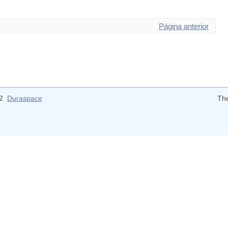
Página anterior
12
Duraspace
Th