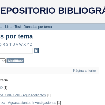
as por tema
EPOSITORIO BIBLIOGR
→
Listar Tesis Donadas por tema
as por tema
Q
R
S
T
U
V
W
X
Y
Z
Página anterior
teria
50
[1]
glos XVII-XVIII - Aguascalientes
[1]
anza - Aguascalientes Investigaciones
[1]