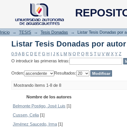
Listar Tesis Donadas por autor
REPOSIT
Inicio
→
TESIS
→
Tesis Donadas
→
Listar Tesis Donadas por a
Listar Tesis Donadas por autor
0-9
A
B
C
D
E
F
G
H
I
J
K
L
M
N
O
P
Q
R
S
T
U
V
W
X
Y
Z
O introducir las primeras letras:
Orden:
Resultados:
Mostrando ítems 1-8 de 8
Nombre de los autores
Belmonte Postigo, José Luis
[1]
Cussen, Celia
[1]
Jiménez Saucedo, Irma
[1]