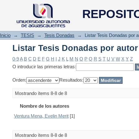
Listar Tesis Donadas por autor
REPOSIT
Inicio
→
TESIS
→
Tesis Donadas
→
Listar Tesis Donadas por a
Listar Tesis Donadas por autor
0-9
A
B
C
D
E
F
G
H
I
J
K
L
M
N
O
P
Q
R
S
T
U
V
W
X
Y
Z
O introducir las primeras letras:
Orden:
Resultados:
Mostrando ítems 8-8 de 8
Nombre de los autores
Ventura Mena, Evelin Merit
[1]
Mostrando ítems 8-8 de 8