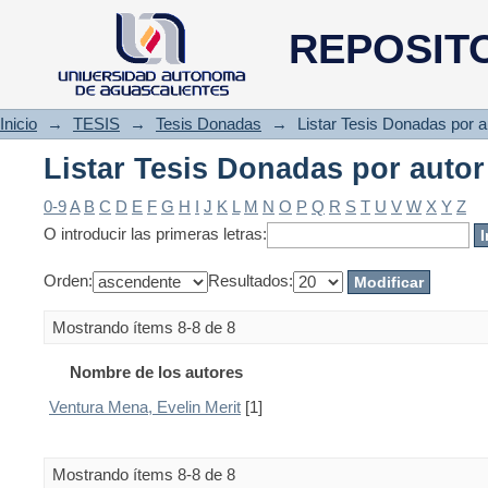
Listar Tesis Donadas por autor
REPOSIT
Inicio
→
TESIS
→
Tesis Donadas
→
Listar Tesis Donadas por a
Listar Tesis Donadas por autor
0-9
A
B
C
D
E
F
G
H
I
J
K
L
M
N
O
P
Q
R
S
T
U
V
W
X
Y
Z
O introducir las primeras letras:
Orden:
Resultados:
Mostrando ítems 8-8 de 8
Nombre de los autores
Ventura Mena, Evelin Merit
[1]
Mostrando ítems 8-8 de 8