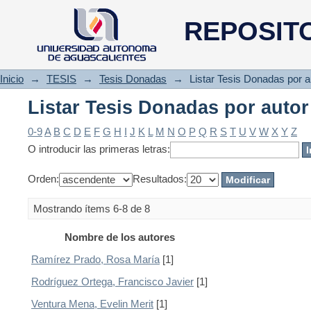
Listar Tesis Donadas por autor
REPOSIT
Inicio
→
TESIS
→
Tesis Donadas
→
Listar Tesis Donadas por a
Listar Tesis Donadas por autor
0-9
A
B
C
D
E
F
G
H
I
J
K
L
M
N
O
P
Q
R
S
T
U
V
W
X
Y
Z
O introducir las primeras letras:
Orden:
Resultados:
Mostrando ítems 6-8 de 8
Nombre de los autores
Ramírez Prado, Rosa María
[1]
Rodríguez Ortega, Francisco Javier
[1]
Ventura Mena, Evelin Merit
[1]