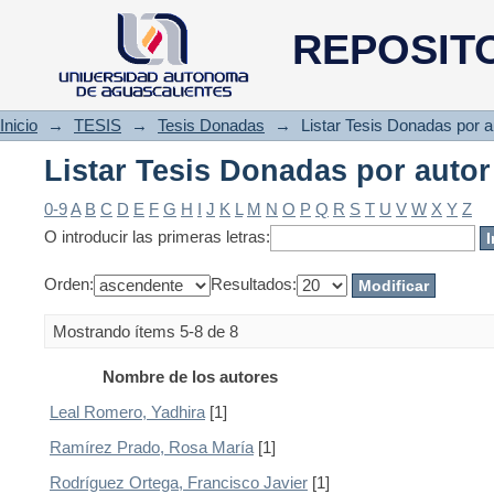
Listar Tesis Donadas por autor
REPOSIT
Inicio
→
TESIS
→
Tesis Donadas
→
Listar Tesis Donadas por a
Listar Tesis Donadas por autor
0-9
A
B
C
D
E
F
G
H
I
J
K
L
M
N
O
P
Q
R
S
T
U
V
W
X
Y
Z
O introducir las primeras letras:
Orden:
Resultados:
Mostrando ítems 5-8 de 8
Nombre de los autores
Leal Romero, Yadhira
[1]
Ramírez Prado, Rosa María
[1]
Rodríguez Ortega, Francisco Javier
[1]