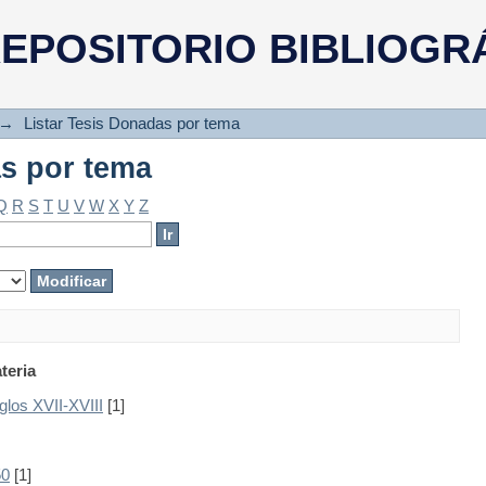
as por tema
EPOSITORIO BIBLIOGR
→
Listar Tesis Donadas por tema
as por tema
Q
R
S
T
U
V
W
X
Y
Z
teria
glos XVII-XVIII
[1]
50
[1]