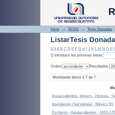
ListarTesis Donad
R
Inicio
→
TESIS
→
Tesis Donadas
ListarTesis Donad
0-9
A
B
C
D
E
F
G
H
I
J
K
L
M
N
O
P
O introducir las primeras letras:
Orden:
Resultados:
Mostrando ítems 1-7 de 7
Ma
Aguascalientes, México - Historia - Si
Asimilación (Sociología) - México
[1]
Esclavos - Aguascalientes - 1653-17