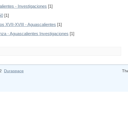
lientes - Investigaciones
[1]
50
[1]
glos XVII-XVIII - Aguascalientes
[1]
anza - Aguascalientes Investigaciones
[1]
12
Duraspace
Th