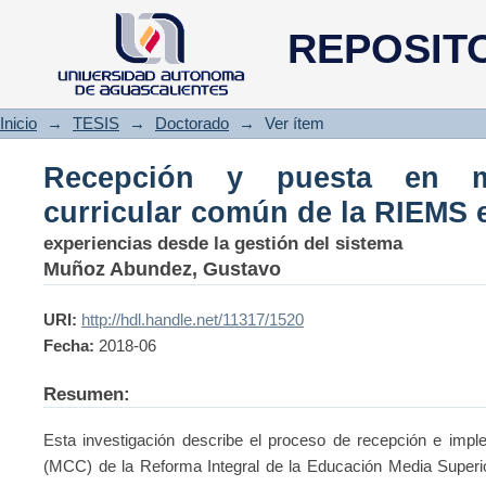
Recepción y puesta en marcha
REPOSIT
en Aguascalientes
Inicio
→
TESIS
→
Doctorado
→
Ver ítem
Recepción y puesta en 
curricular común de la RIEMS 
experiencias desde la gestión del sistema
Muñoz Abundez, Gustavo
URI:
http://hdl.handle.net/11317/1520
Fecha:
2018-06
Resumen:
Esta investigación describe el proceso de recepción e imp
(MCC) de la Reforma Integral de la Educación Media Superio