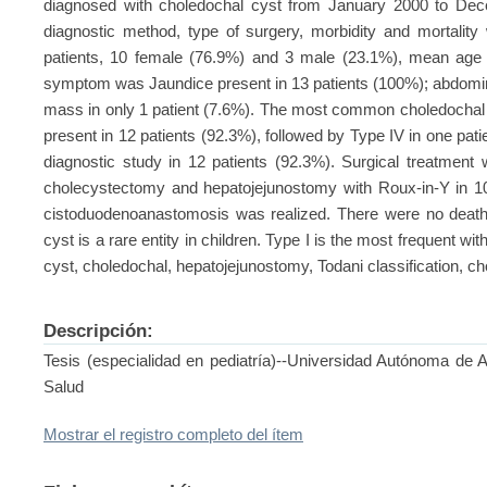
diagnosed with choledochal cyst from January 2000 to Decem
diagnostic method, type of surgery, morbidity and mortalit
patients, 10 female (76.9%) and 3 male (23.1%), mean age
symptom was Jaundice present in 13 patients (100%); abdominal
mass in only 1 patient (7.6%). The most common choledochal c
present in 12 patients (92.3%), followed by Type IV in one pat
diagnostic study in 12 patients (92.3%). Surgical treatment
cholecystectomy and hepatojejunostomy with Roux-in-Y in 10 
cistoduodenoanastomosis was realized. There were no deaths
cyst is a rare entity in children. Type I is the most frequent 
cyst, choledochal, hepatojejunostomy, Todani classification, c
Descripción:
Tesis (especialidad en pediatría)--Universidad Autónoma de 
Salud
Mostrar el registro completo del ítem