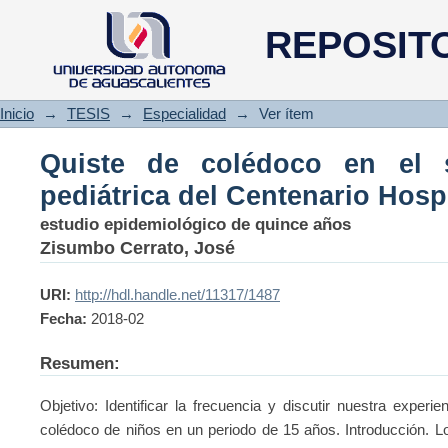
Quiste de colédoco en el servi
REPOSIT
Hospital Miguel Hidalgo
Inicio
→
TESIS
→
Especialidad
→
Ver ítem
Quiste de colédoco en el s
pediátrica del Centenario Hosp
estudio epidemiológico de quince años
Zisumbo Cerrato, José
URI:
http://hdl.handle.net/11317/1487
Fecha:
2018-02
Resumen:
Objetivo: Identificar la frecuencia y discutir nuestra experi
colédoco de niños en un periodo de 15 años. Introducción. L