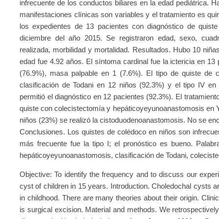
infrecuente de los conductos biliares en la edad pediátrica. H
manifestaciones clínicas son variables y el tratamiento es qui
los expedientes de 13 pacientes con diagnóstico de quist
diciembre del año 2015. Se registraron edad, sexo, cuadro 
realizada, morbilidad y mortalidad. Resultados. Hubo 10 niña
edad fue 4.92 años. El síntoma cardinal fue la ictericia en 1
(76.9%), masa palpable en 1 (7.6%). El tipo de quiste de 
clasificación de Todani en 12 niños (92.3%) y el tipo IV en
permitió el diagnóstico en 12 pacientes (92.3%). El tratamient
quiste con colecistectomía y hepáticoyeyunoanastomosis en Y
niños (23%) se realizó la cistoduodenoanastomosis. No se enc
Conclusiones. Los quistes de colédoco en niños son infrecue
más frecuente fue la tipo I; el pronóstico es bueno. Palabr
hepáticoyeyunoanastomosis, clasificación de Todani, colecist
Objective: To identify the frequency and to discuss our exper
cyst of children in 15 years. Introduction. Choledochal cysts ar
in childhood. There are many theories about their origin. Clini
is surgical excision. Material and methods. We retrospectively