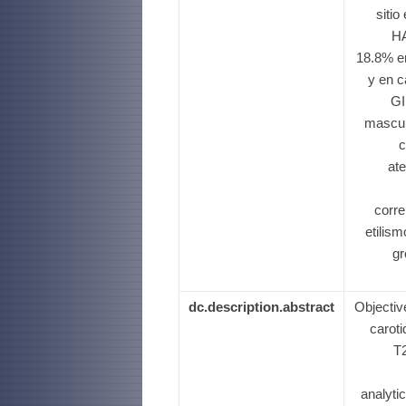
siti
HA
18.8% e
y en c
GI
mascul
c
ate
corre
etilis
gr
dc.description.abstract
Objectiv
caroti
T2
analyti