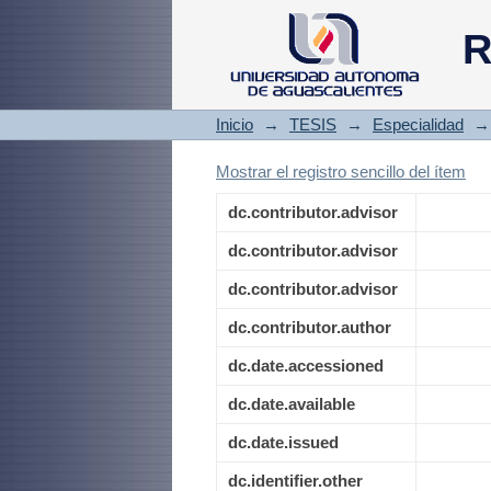
Prevalencia de ater
R
HAS e HAS+DM2 y s
Inicio
→
TESIS
→
Especialidad
→
Mostrar el registro sencillo del ítem
dc.contributor.advisor
dc.contributor.advisor
dc.contributor.advisor
dc.contributor.author
dc.date.accessioned
dc.date.available
dc.date.issued
dc.identifier.other