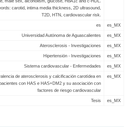
e, male sex, alcoholism, glucose, HbA1c and c-HDL.
rds: carotid, intima media thickness, 2D ultrasound,
T2D, HTN, cardiovascular risk.
es
es_MX
Universidad Autónoma de Aguascalientes
es_MX
Aterosclerosis - Investigaciones
es_MX
Hipertensión - Investigaciones
es_MX
Sistema cardiovascular - Enfermedades
es_MX
alencia de aterosclerosis y calcificación carotídea en
es_MX
pacientes con HAS e HAS+DM2 y su asociación con
factores de riesgo cardiovascular
Tesis
es_MX