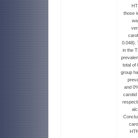
HTN
those i
wa
ver
caro
0.048).
in the 
prevalen
total o
group ha
prev
and 0%
carotid
respect
al
Conclus
caro
HTN 