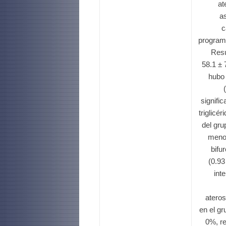
at
a
c
programa
Resu
58.1 ± 
hubo 
signifi
triglicé
del gru
meno
bifu
(0.93
int
atero
en el gr
0%, r