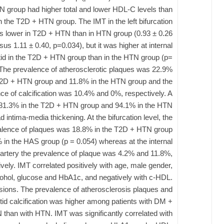
 group had higher total and lower HDL-C levels than
n the T2D + HTN group. The IMT in the left bifurcation
s lower in T2D + HTN than in HTN group (0.93 ± 0.26
sus 1.11 ± 0.40, p=0.034), but it was higher at internal
tid in the T2D + HTN group than in the HTN group (p=
 The prevalence of atherosclerotic plaques was 22.9%
T2D + HTN group and 11.8% in the HTN group and the
ce of calcification was 10.4% and 0%, respectively. A
f 81.3% in the T2D + HTN group and 94.1% in the HTN
d intima-media thickening. At the bifurcation level, the
alence of plaques was 18.8% in the T2D + HTN group
 in the HAS group (p = 0.054) whereas at the internal
 artery the prevalence of plaque was 4.2% and 11.8%,
ively. IMT correlated positively with age, male gender,
cohol, glucose and HbA1c, and negatively with c-HDL.
ions. The prevalence of atherosclerosis plaques and
tid calcification was higher among patients with DM +
than with HTN. IMT was significantly correlated with