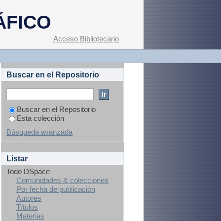
dea en pacientes con
ÁFICO
sgo cardiovascular
Acceso Bibliotecario
Buscar en el Repositorio
Buscar en el Repositorio
Esta colección
Búsqueda avanzada
Listar
Todo DSpace
Comunidades & colecciones
Por fecha de publicación
Autores
Títulos
Materias