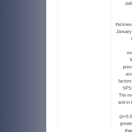
pat
thicknes
January 
me
f
prev
ass
factor
SPSS
The me
and in 
(p=0.3
greate
tha