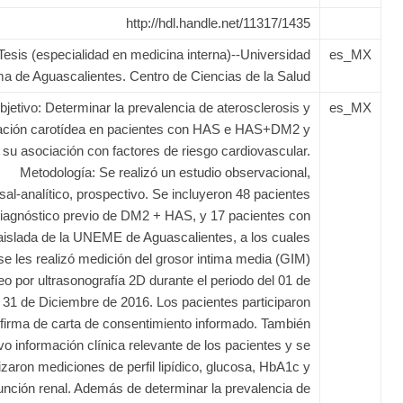
http://hdl.handle.net/11317/1435
Tesis (especialidad en medicina interna)--Universidad
es_MX
a de Aguascalientes. Centro de Ciencias de la Salud
bjetivo: Determinar la prevalencia de aterosclerosis y
es_MX
cación carotídea en pacientes con HAS e HAS+DM2 y
su asociación con factores de riesgo cardiovascular.
Metodología: Se realizó un estudio observacional,
sal-analítico, prospectivo. Se incluyeron 48 pacientes
iagnóstico previo de DM2 + HAS, y 17 pacientes con
islada de la UNEME de Aguascalientes, a los cuales
se les realizó medición del grosor intima media (GIM)
eo por ultrasonografía 2D durante el periodo del 01 de
 31 de Diciembre de 2016. Los pacientes participaron
 firma de carta de consentimiento informado. También
vo información clínica relevante de los pacientes y se
lizaron mediciones de perfil lipídico, glucosa, HbA1c y
unción renal. Además de determinar la prevalencia de