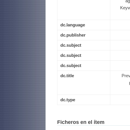
ag
Keywo
dc.language
dc.publisher
dc.subject
dc.subject
dc.subject
dc.title
Prev
dc.type
Ficheros en el ítem