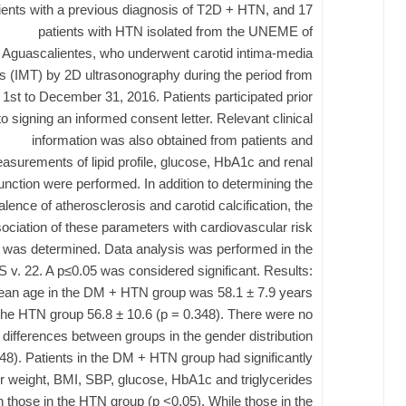
ients with a previous diagnosis of T2D + HTN, and 17
patients with HTN isolated from the UNEME of
Aguascalientes, who underwent carotid intima-media
s (IMT) by 2D ultrasonography during the period from
1st to December 31, 2016. Patients participated prior
to signing an informed consent letter. Relevant clinical
information was also obtained from patients and
asurements of lipid profile, glucose, HbA1c and renal
unction were performed. In addition to determining the
alence of atherosclerosis and carotid calcification, the
ociation of these parameters with cardiovascular risk
s was determined. Data analysis was performed in the
 v. 22. A p≤0.05 was considered significant. Results:
an age in the DM + HTN group was 58.1 ± 7.9 years
the HTN group 56.8 ± 10.6 (p = 0.348). There were no
differences between groups in the gender distribution
48). Patients in the DM + HTN group had significantly
r weight, BMI, SBP, glucose, HbA1c and triglycerides
n those in the HTN group (p <0.05). While those in the