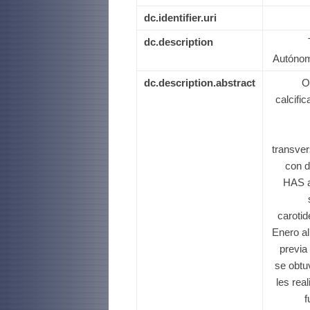
dc.identifier.uri
dc.description
Autónom
dc.description.abstract
O
calcifi
transver
con d
HAS a
carotid
Enero al
previa
se obtu
les rea
f