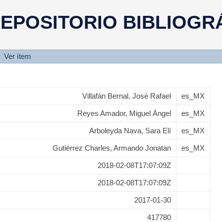
osclerosis y calcificación carotí
EPOSITORIO BIBLIOGR
u asociación con factores de rie
Ver ítem
Villafán Bernal, José Rafael
es_MX
Reyes Amador, Miguel Ángel
es_MX
Arboleyda Nava, Sara Elí
es_MX
Gutiérrez Charles, Armando Jonatan
es_MX
2018-02-08T17:07:09Z
2018-02-08T17:07:09Z
2017-01-30
417780