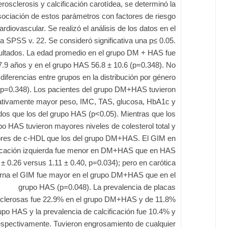
erosclerosis y calcificación carotídea, se determinó la
sociación de estos parámetros con factores de riesgo
ardiovascular. Se realizó el análisis de los datos en el
 SPSS v. 22. Se consideró significativa una p≤ 0.05.
ltados. La edad promedio en el grupo DM + HAS fue
7.9 años y en el grupo HAS 56.8 ± 10.6 (p=0.348). No
diferencias entre grupos en la distribución por género
(p=0.348). Los pacientes del grupo DM+HAS tuvieron
cativamente mayor peso, IMC, TAS, glucosa, HbA1c y
ridos que los del grupo HAS (p<0.05). Mientras que los
po HAS tuvieron mayores niveles de colesterol total y
res de c-HDL que los del grupo DM+HAS. El GIM en
rcación izquierda fue menor en DM+HAS que en HAS
 ± 0.26 versus 1.11 ± 0.40, p=0.034); pero en carótica
erna el GIM fue mayor en el grupo DM+HAS que en el
grupo HAS (p=0.048). La prevalencia de placas
sclerosas fue 22.9% en el grupo DM+HAS y de 11.8%
upo HAS y la prevalencia de calcificación fue 10.4% y
espectivamente. Tuvieron engrosamiento de cualquier