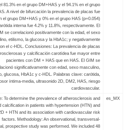
o el 81.3% en el grupo DM+HAS y el 94.1% en el grupo
S. A nivel de bifurcación la prevalencia de placas fue
n el grupo DM+HAS y 0% en el grupo HAS (p=0.054)
arótida interna fue 4.2% y 11.8%, respectivamente. El
M se correlacionó positivamente con la edad, el sexo
ino, etilismo, la glucosa y la HbA1c; y negativamente
on el c-HDL. Conclusiones: La prevalencia de placas
rosclerosas y calcificación carotídea fue mayor entre
pacientes con DM + HAS que en HAS. El GIM se
lacionó significativamente con edad, sexo masculino,
mo, glucosa, HbA1c y c-HDL. Palabras clave: carótida,
osor íntima-media, ultrasonido 2D, DM2, HAS, riesgo
cardiovascular.
e: To determine the prevalence of atherosclerosis and
es_MX
d calcification in patients with hypertension (HTN) and
D + HTN and its association with cardiovascular risk
factors. Methodology: An observational, transversal-
cal, prospective study was performed. We included 48