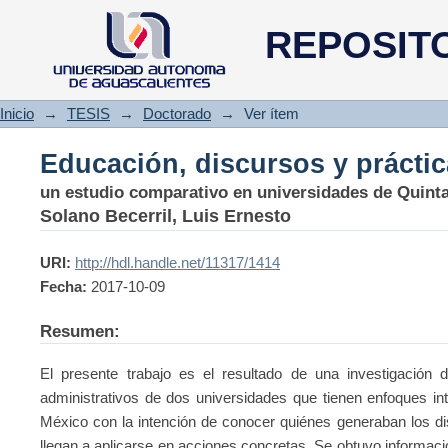
Educación, discursos y práctic
REPOSIT
Inicio
→
TESIS
→
Doctorado
→
Ver ítem
Educación, discursos y práctic
un estudio comparativo en universidades de Quint
Solano Becerril, Luis Ernesto
URI:
http://hdl.handle.net/11317/1414
Fecha:
2017-10-09
Resumen:
El presente trabajo es el resultado de una investigación
administrativos de dos universidades que tienen enfoques in
México con la intención de conocer quiénes generaban los discu
llegan a aplicarse en acciones concretas. Se obtuvo informac