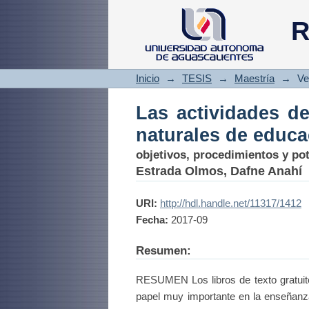
Las actividades 
R
educación primari
Inicio
→
TESIS
→
Maestría
→
Ve
Las actividades de
naturales de educa
objetivos, procedimientos y po
Estrada Olmos, Dafne Anahí
URI:
http://hdl.handle.net/11317/1412
Fecha:
2017-09
Resumen:
RESUMEN Los libros de texto gratuito
papel muy importante en la enseñanza