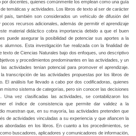
mo por docentes, quienes comúnmente los emplean como una guía
de temáticas y actividades. Los libros de texto al ser de carácter
o el país, también son considerados un vehículo de difusión del
pocos recursos adicionales, además de permitir el aprendizaje
este material didáctico cobra importancia debido a que el buen
es puede asegurar la posibilidad de potenciar sus aportes a la
os alumnos. Esta investigación fue realizada con la finalidad de
 de texto de Ciencias Naturales bajo dos enfoques, uno descriptivo
 objetivos y procedimientos predominantes en las actividades, y un
i las actividades tenían potencial para promover el aprendizaje.
 la transcripción de las actividades propuestas por los libros de
do. El análisis fue llevado a cabo por dos codificadoras, quienes
o un mismo sistema de categorías, pero sin conocer las decisiones
). Una vez clasificadas las actividades, se contabilizaron los
er el índice de consistencia que permite dar validez a la
udio muestran que, en su mayoría, las actividades pretenden que
és de actividades vinculadas a su experiencia y que afiancen la
as abordadas en los libros. En cuanto a los procedimientos, se
 como buscadores, aplicadores y comunicadores de información,