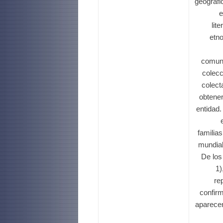
geográfi
e
lit
etno
comuni
colecc
colect
obtener
entidad
familia
mundial
De los
1)
re
confirm
aparecen