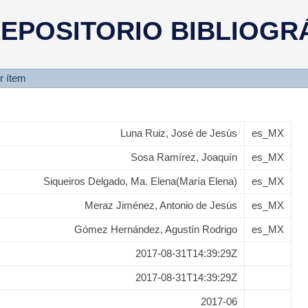
ción actual de las especies silv
EPOSITORIO BIBLIOGR
adas en el Estado de Aguascalient
r ítem
Luna Ruiz, José de Jesús
es_MX
Sosa Ramírez, Joaquín
es_MX
Siqueiros Delgado, Ma. Elena(María Elena)
es_MX
Meraz Jiménez, Antonio de Jesús
es_MX
Gómez Hernández, Agustín Rodrigo
es_MX
2017-08-31T14:39:29Z
2017-08-31T14:39:29Z
2017-06