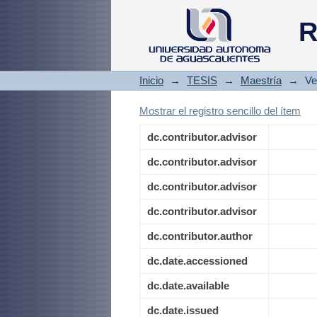
Inventario y situa
R
con plantas cultiv
Inicio
→
TESIS
→
Maestría
→
Ve
Mostrar el registro sencillo del ítem
dc.contributor.advisor
dc.contributor.advisor
dc.contributor.advisor
dc.contributor.advisor
dc.contributor.author
dc.date.accessioned
dc.date.available
dc.date.issued