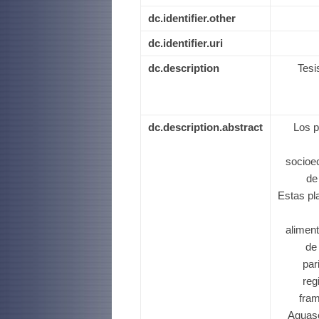
dc.identifier.other
dc.identifier.uri
dc.description
Tesi
dc.description.abstract
Los p
socioe
de
Estas pl
aliment
de
par
reg
fram
Aguasc