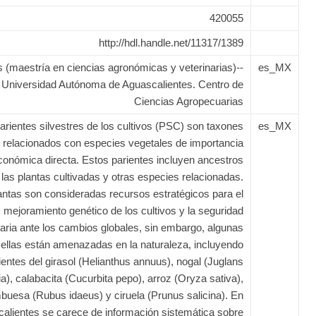
420055
http://hdl.handle.net/11317/1389
s (maestría en ciencias agronómicas y veterinarias)--
es_MX
Universidad Autónoma de Aguascalientes. Centro de
Ciencias Agropecuarias
arientes silvestres de los cultivos (PSC) son taxones
es_MX
relacionados con especies vegetales de importancia
conómica directa. Estos parientes incluyen ancestros
 las plantas cultivadas y otras especies relacionadas.
antas son consideradas recursos estratégicos para el
mejoramiento genético de los cultivos y la seguridad
aria ante los cambios globales, sin embargo, algunas
 ellas están amenazadas en la naturaleza, incluyendo
ientes del girasol (Helianthus annuus), nogal (Juglans
ia), calabacita (Cucurbita pepo), arroz (Oryza sativa),
buesa (Rubus idaeus) y ciruela (Prunus salicina). En
alientes se carece de información sistemática sobre