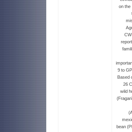
on the
mis
Agu
CWR
repor
fami
importan
9 to GP
Based o
26 C
wild h
(Fragar
(
mexic
bean (P