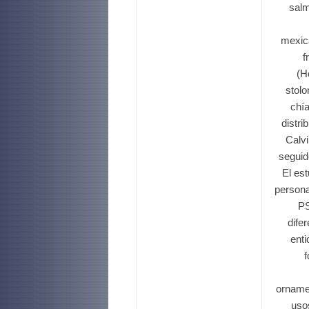
salm
mexica
f
(H
stolo
chía
distri
Calvi
seguid
El es
persona
PS
dife
enti
f
ornamen
uso