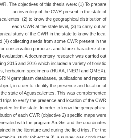
WR. The objectives of this thesis were: (1) To prepare
an inventory of the CWR present in the state of
calientes, (2) to know the geographical distribution of
each CWR at the state level, (3) to carry out an
anical study of the CWR in the state to know the local
d (4) collecting seeds from some CWR present in the
 for conservation purposes and future characterization
 evaluation. A documentary research was carried out
ing 2015 and 2016 which included a variety of floristic
ngs, herbarium specimens (HUAA, INEGI and QMEX),
IN germplasm databases, publications and reports
bject, in order to identify the presence and location of
the state of Aguascalientes. This was complemented
eld trips to verify the presence and location of the CWR
ported for the state. In order to know the geographical
ribution of each CWR (objective 2) specific maps were
nerated with the program ArcGis and the coordinates
ained in the literature and during the field trips. For the
otanical study (objective 3), a survey was conducted