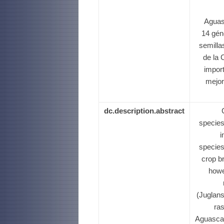
Aguas
14 gén
semill
de la
import
mejor
dc.description.abstract
species
i
species
crop br
howe
(Juglans
ras
Aguascal