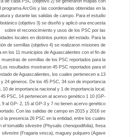
ca de cada PSC (objetivo 2) se generaron mapas con
l programa ArcGis y las coordenadas obtenidas en la
eratura y durante las salidas de campo. Para el estudio
botánico (objetivo 3) se diseñó y aplicó una encuesta
sobre el reconocimiento y usos de los PSC por las
dades locales en distintos puntos del estado. Para la
ión de semillas (objetivo 4) se realizaron misiones de
a en los 11 municipios de Aguascalientes con el fin de
 muestras de semillas de los PSC reportados para la
. Los resultados mostraron 45 PSC reportados para el
estado de Aguascalientes, los cuales pertenecen a 13
s y 24 géneros. De los 45 PSC, 34 son de importancia
, 10 de importancia nacional y 1 de importancia local.
 45 PSC, 14 pertenecen al acervo genético 1 10 (GP-
, 9 al GP- 2, 15 al GP-3 y 7 no tienen acervo genético
portado. Con las salidas de campo en 2015 y 2016 se
ó la presencia 26 PSC en la entidad, entre los cuales
 el tomatillo silvestre (Physalis chenopodifolia), fresa
silvestre (Fragaria vesca), maguey pulquero (Agave