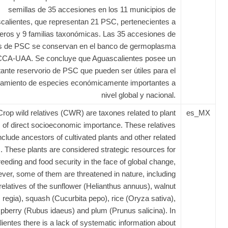
semillas de 35 accesiones en los 11 municipios de
calientes, que representan 21 PSC, pertenecientes a
eros y 9 familias taxonómicas. Las 35 accesiones de
as de PSC se conservan en el banco de germoplasma
 CCA-UAA. Se concluye que Aguascalientes posee un
ante reservorio de PSC que pueden ser útiles para el
amiento de especies económicamente importantes a
nivel global y nacional.
Crop wild relatives (CWR) are taxones related to plant
es_MX
 of direct socioeconomic importance. These relatives
nclude ancestors of cultivated plants and other related
. These plants are considered strategic resources for
eeding and food security in the face of global change,
ver, some of them are threatened in nature, including
relatives of the sunflower (Helianthus annuus), walnut
 regia), squash (Cucurbita pepo), rice (Oryza sativa),
pberry (Rubus idaeus) and plum (Prunus salicina). In
ientes there is a lack of systematic information about