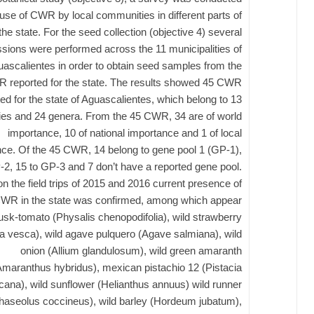
 use of CWR by local communities in different parts of
the state. For the seed collection (objective 4) several
sions were performed across the 11 municipalities of
ascalientes in order to obtain seed samples from the
 reported for the state. The results showed 45 CWR
ted for the state of Aguascalientes, which belong to 13
lies and 24 genera. From the 45 CWR, 34 are of world
importance, 10 of national importance and 1 of local
ce. Of the 45 CWR, 14 belong to gene pool 1 (GP-1),
-2, 15 to GP-3 and 7 don’t have a reported gene pool.
n the field trips of 2015 and 2016 current presence of
WR in the state was confirmed, among which appear
usk-tomato (Physalis chenopodifolia), wild strawberry
ia vesca), wild agave pulquero (Agave salmiana), wild
onion (Allium glandulosum), wild green amaranth
Amaranthus hybridus), mexican pistachio 12 (Pistacia
ana), wild sunflower (Helianthus annuus) wild runner
haseolus coccineus), wild barley (Hordeum jubatum),