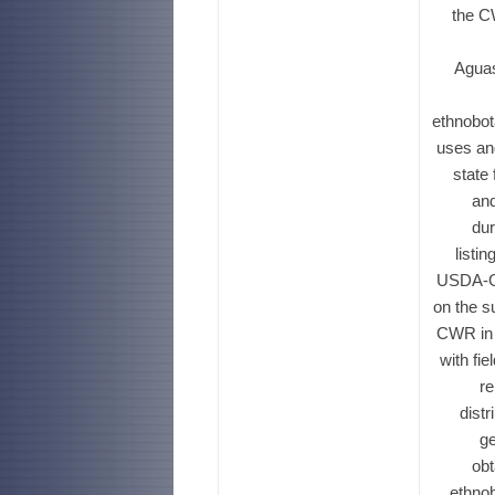
the C
Aguas
ethnobot
uses an
state
and
dur
listi
USDA-GR
on the su
CWR in 
with fi
re
dist
ge
obt
ethnob