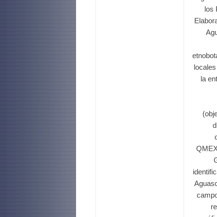
los 
Elabora
Agu
etnobot
locales
la en
(obj
d
QMEX)
G
identif
Aguasc
campo 
re