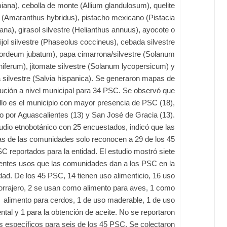
iana), cebolla de monte (Allium glandulosum), quelite
(Amaranthus hybridus), pistacho mexicano (Pistacia
na), girasol silvestre (Helianthus annuus), ayocote o
rijol silvestre (Phaseolus coccineus), cebada silvestre
ordeum jubatum), papa cimarrona/silvestre (Solanum
niferum), jitomate silvestre (Solanum lycopersicum) y
 silvestre (Salvia hispanica). Se generaron mapas de
bución a nivel municipal para 34 PSC. Se observó que
llo es el municipio con mayor presencia de PSC (18),
o por Aguascalientes (13) y San José de Gracia (13).
tudio etnobotánico con 25 encuestados, indicó que las
s de las comunidades solo reconocen a 29 de los 45
C reportados para la entidad. El estudio mostró siete
rentes usos que las comunidades dan a los PSC en la
dad. De los 45 PSC, 14 tienen uso alimenticio, 16 uso
orrajero, 2 se usan como alimento para aves, 1 como
alimento para cerdos, 1 de uso maderable, 1 de uso
tal y 1 para la obtención de aceite. No se reportaron
s específicos para seis de los 45 PSC. Se colectaron