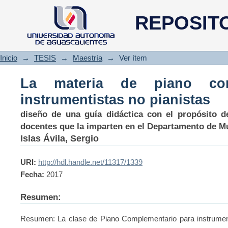
La materia de piano complemen
REPOSIT
Inicio
→
TESIS
→
Maestría
→
Ver ítem
La materia de piano com
instrumentistas no pianistas
diseño de una guía didáctica con el propósito d
docentes que la imparten en el Departamento de M
Islas Ávila, Sergio
URI:
http://hdl.handle.net/11317/1339
Fecha:
2017
Resumen:
Resumen: La clase de Piano Complementario para instrumenti