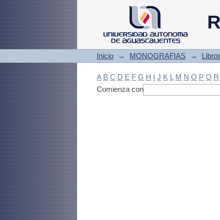
Filtrado by: Materi
R
Inicio
→
MONOGRAFIAS
→
Libro
A
B
C
D
E
F
G
H
I
J
K
L
M
N
O
P
Q
R
Comienza con