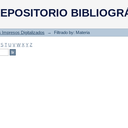
a
EPOSITORIO BIBLIOGR
s Impresos Digitalizados
→
Filtrado by: Materia
S
T
U
V
W
X
Y
Z