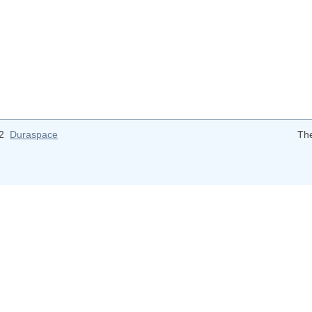
12
Duraspace
Th