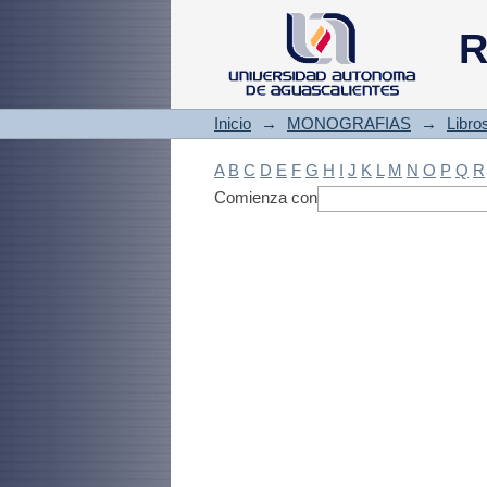
Filtrado by: Materi
R
Inicio
→
MONOGRAFIAS
→
Libro
A
B
C
D
E
F
G
H
I
J
K
L
M
N
O
P
Q
R
Comienza con