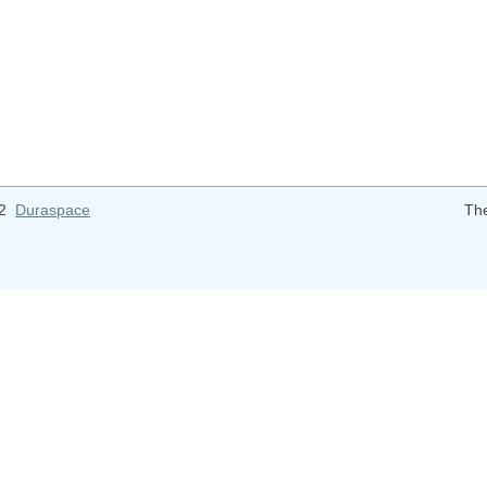
12
Duraspace
Th