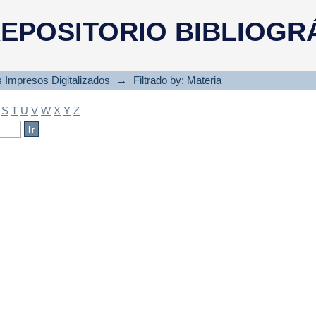
a
EPOSITORIO BIBLIOGR
s Impresos Digitalizados
→
Filtrado by: Materia
S
T
U
V
W
X
Y
Z