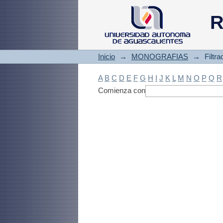
Filtrado by: Materi
R
Inicio
→
MONOGRAFIAS
→
Filtr
A
B
C
D
E
F
G
H
I
J
K
L
M
N
O
P
Q
R
Comienza con