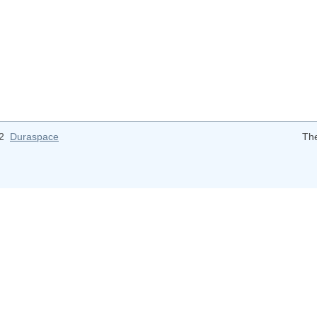
12
Duraspace
Th