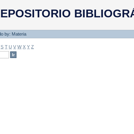
a
EPOSITORIO BIBLIOGR
ado by: Materia
S
T
U
V
W
X
Y
Z