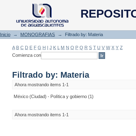
Filtrado by: Materia
REPOSIT
Inicio
→
MONOGRAFIAS
→
Filtrado by: Materia
A
B
C
D
E
F
G
H
I
J
K
L
M
N
O
P
Q
R
S
T
U
V
W
X
Y
Z
Comienza con
Filtrado by: Materia
Ahora mostrando items 1-1
México (Ciudad) - Política y gobierno (1)
Ahora mostrando items 1-1