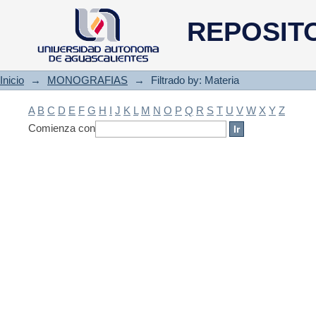
Filtrado by: Materia
REPOSIT
Inicio
→
MONOGRAFIAS
→
Filtrado by: Materia
A
B
C
D
E
F
G
H
I
J
K
L
M
N
O
P
Q
R
S
T
U
V
W
X
Y
Z
Comienza con