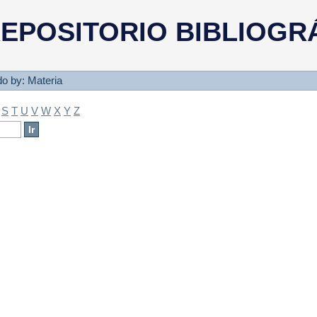
a
EPOSITORIO BIBLIOGR
ado by: Materia
S
T
U
V
W
X
Y
Z