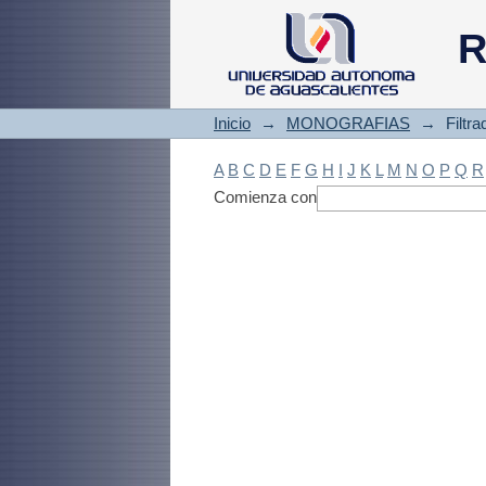
Filtrado by: Materi
R
Inicio
→
MONOGRAFIAS
→
Filtr
A
B
C
D
E
F
G
H
I
J
K
L
M
N
O
P
Q
R
Comienza con