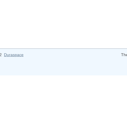
12
Duraspace
Th