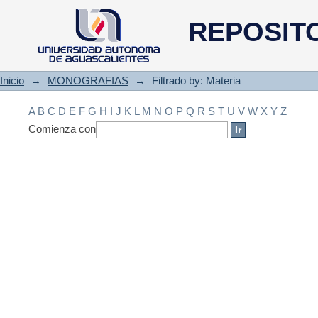
Filtrado by: Materia
REPOSIT
Inicio
→
MONOGRAFIAS
→
Filtrado by: Materia
A
B
C
D
E
F
G
H
I
J
K
L
M
N
O
P
Q
R
S
T
U
V
W
X
Y
Z
Comienza con