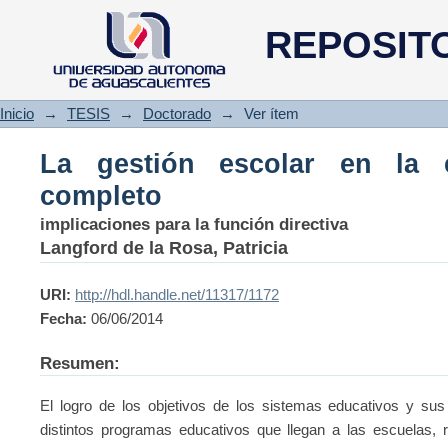
La gestión escolar en la escue
REPOSIT
Inicio
→
TESIS
→
Doctorado
→
Ver ítem
La gestión escolar en la 
completo
implicaciones para la función directiva
Langford de la Rosa, Patricia
URI:
http://hdl.handle.net/11317/1172
Fecha:
06/06/2014
Resumen:
El logro de los objetivos de los sistemas educativos y sus
distintos programas educativos que llegan a las escuelas, 