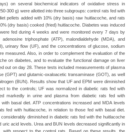
ys) on several biochemical indicators of oxidative stress in
250-300 g) were allotted into three subgroups: control rats fed with
 diet pellets added with 10% (dry basis) raw huitlacoche, and rats
 10% (dry basis) cooked (fried) huitlacoche. Diabetes was induced
s were fed during 4 weeks and were monitored every 7 days by
f adenosine triphosphate (ATP), malondialdehyde (MDA), and
28), urinary flow (UF), and the concentrations of glucose, sodium
 measured. Also, in order to complement the evaluation of the
coche on diabetes, and to evaluate the functional damage on liver
ried out on day 28. These tests included measurements of plasma
ase (GPT) and glutamic-oxaloacetic transaminase (GOT), as well
c nitrogen (BUN). Results show that UF and EPM were diminished
spect to the controls; UF was normalized in diabetic rats fed with
sed markedly in urine and plasma from diabetic rats fed with
ed with basal diet. ATP concentrations increased and MDA levels
s fed with huitlacoche, in relation to those fed with basal diet.
nsiderably diminished in diabetic rats fed with the huitlacoche
 uric acid levels. Urea and BUN levels decreased significantly in
e, with respect to the control rats. Based on these results, the