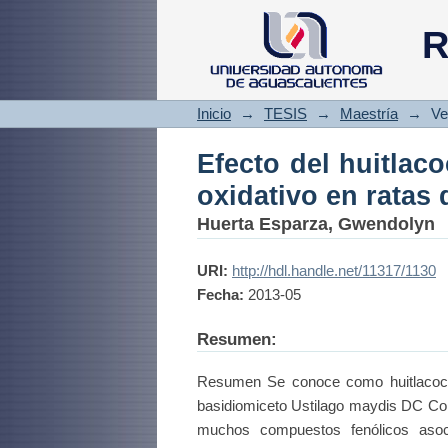
Efecto del huitlac
R
diabéticas y norma
Inicio
→
TESIS
→
Maestría
→
Ve
Efecto del huitlac
oxidativo en ratas
Huerta Esparza, Gwendolyn
URI:
http://hdl.handle.net/11317/1130
Fecha:
2013-05
Resumen:
Resumen Se conoce como huitlacoche
basidiomiceto Ustilago maydis DC Cor
muchos compuestos fenólicos asoci