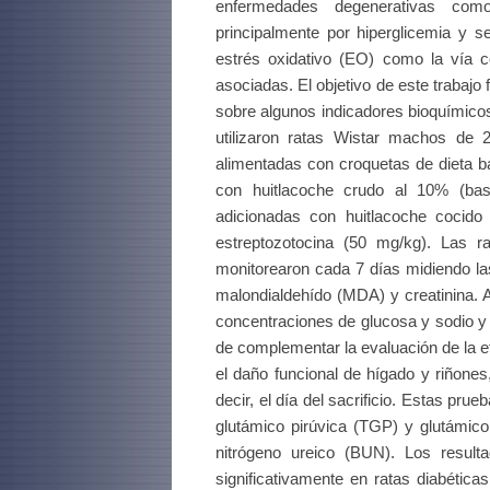
enfermedades degenerativas como
principalmente por hiperglicemia y s
estrés oxidativo (EO) como la vía 
asociadas. El objetivo de este trabajo
sobre algunos indicadores bioquímicos
utilizaron ratas Wistar machos de 
alimentadas con croquetas de dieta b
con huitlacoche crudo al 10% (bas
adicionadas con huitlacoche cocido
estreptozotocina (50 mg/kg). Las r
monitorearon cada 7 días midiendo la
malondialdehído (MDA) y creatinina. Ant
concentraciones de glucosa y sodio y
de complementar la evaluación de la ef
el daño funcional de hígado y riñones
decir, el día del sacrificio. Estas pr
glutámico pirúvica (TGP) y glutámico
nitrógeno ureico (BUN). Los resul
significativamente en ratas diabética