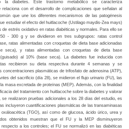
 la diabetes. Este trastorno metabólico se caracteriza
e relaciona con el desarrollo de complicaciones que señalan al
común que une los diferentes mecanismos de las patogénesis
 fue estudiar el efecto del huitlacoche (Ustilago maydis-Zea mays)
 de estrés oxidativo en ratas diabéticas y normales. Para ello se
250 - 300 g y se dividieron en tres subgrupos: ratas control
ase, ratas alimentadas con croquetas de dieta base adicionadas
e seca), y ratas alimentadas con croquetas de dieta base
 (guisado) al 10% (base seca). La diabetes fue inducida con
atas recibieron su dieta respectiva durante 4 semanas y se
s concentraciones plasmáticas de trifosfato de adenosina (ATP),
es del sacrificio (día 28), se midieron el flujo urinario (FU), las
 la masa excretada de proteínas (MEP). Además, con la finalidad
icacia del tratamiento con huitlacoche sobre la diabetes y valorar
, se realizaron pruebas adicionales a los 28 días del estudio, es
uebas incluyeron cuantificaciones plasmáticas de las transaminasas
 oxáloacética (TGO), así como de glucosa, ácido úrico, urea y
tados obtenidos muestran que el FU y la MEP disminuyeron
s respecto a los controles; el FU se normalizó en las diabéticas