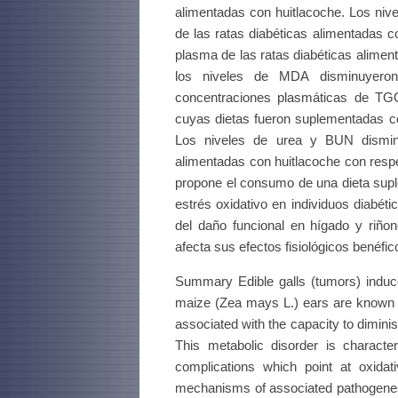
alimentadas con huitlacoche. Los niv
de las ratas diabéticas alimentadas c
plasma de las ratas diabéticas alime
los niveles de MDA disminuyeron
concentraciones plasmáticas de TG
cuyas dietas fueron suplementadas con
Los niveles de urea y BUN disminu
alimentadas con huitlacoche con respe
propone el consumo de una dieta supl
estrés oxidativo en individuos diabét
del daño funcional en hígado y riñon
afecta sus efectos fisiológicos benéfi
Summary Edible galls (tumors) indu
maize (Zea mays L.) ears are known 
associated with the capacity to dimini
This metabolic disorder is charact
complications which point at oxida
mechanisms of associated pathogeneses