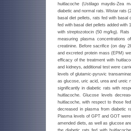
huitlacoche (Ustilago maydis-Zea ma
diabetic and normal rats. Wistar rats (
basal diet pellets, rats fed with basal
fed with basal diet pellets added with
with streptozotocin (50 mg/kg). Rat
measuring plasma concentrations o
creatinine. Before sacrifice (on day 
and excreted protein mass (EPM) were
efficacy of the treatment with huitla
and kidneys, additional test were car
levels of glutamic-pyruvic transamin
as glucose, uric acid, urea and urei
significantly in diabetic rats with re
huitlacoche. Glucose levels decrea
huitlacoche, with respect to those f
decreased in plasma from diabetic rat
Plasma levels of GPT and GOT were co
amended diets, as well as glucose and
the diabetic rats fed with huitlacoch