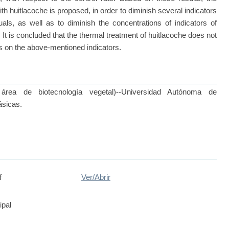
h huitlacoche is proposed, in order to diminish several indicators
duals, as well as to diminish the concentrations of indicators of
 It is concluded that the thermal treatment of huitlacoche does not
cts on the above-mentioned indicators.
área de biotecnología vegetal)--Universidad Autónoma de
ásicas.
f
Ver/
Abrir
ipal