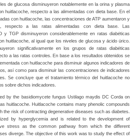
eles de glucosa disminuyeron notablemente en la orina y plasma
on huitlacoche, respecto a las alimentadas con dieta base. En el
ntadas con huitlacoche, las concentraciones de ATP aumentaron y
, respecto a las ratas alimentadas con dieta base. Las
O y TGP disminuyeron considerablemente en ratas diabéticas
 huitlacoche, al igual que los niveles de glucosa y ácido úrico.
yeron significativamente en los grupos de ratas diabéticas
cto a las ratas controles. En base a los resultados obtenidos se
ementada con huitlacoche para disminuir algunos indicadores de
icos, así como para disminuir las concentraciones de indicadores
es. Se concluye que el tratamiento térmico del huitlacoche no
cos sobre dichos indicadores.
ced by the basidiomycete fungus Ustilago maydis DC Corda on
as huitlacoche. Huitlacoche contains many phenolic compounds
sh the risk of contracting degenerative diseases such as diabetes.
erized by hyperglycemia and is related to the development of
tive stress as the common pathway from which the different
 diverge. The objective of this work was to study the effect of