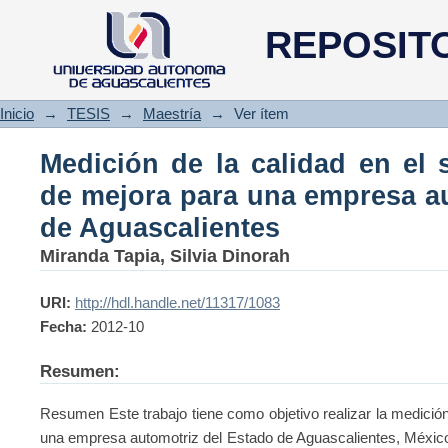
Medición de la calidad en el 
REPOSIT
empresa automotríz del Estado
Inicio
→
TESIS
→
Maestría
→
Ver ítem
Medición de la calidad en el 
de mejora para una empresa au
de Aguascalientes
Miranda Tapia, Silvia Dinorah
URI:
http://hdl.handle.net/11317/1083
Fecha:
2012-10
Resumen:
Resumen Este trabajo tiene como objetivo realizar la medición 
una empresa automotriz del Estado de Aguascalientes, México. 