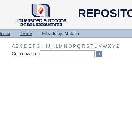
Filtrado by: Materia
REPOSIT
Inicio
→
TESIS
→
Filtrado by: Materia
A
B
C
D
E
F
G
H
I
J
K
L
M
N
O
P
Q
R
S
T
U
V
W
X
Y
Z
Comienza con