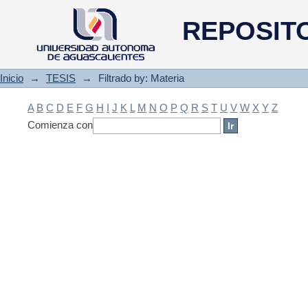
Filtrado by: Materia
REPOSIT
Inicio
→
TESIS
→
Filtrado by: Materia
A
B
C
D
E
F
G
H
I
J
K
L
M
N
O
P
Q
R
S
T
U
V
W
X
Y
Z
Comienza con