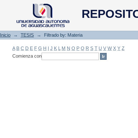
Filtrado by: Materia
REPOSIT
Inicio
→
TESIS
→
Filtrado by: Materia
A
B
C
D
E
F
G
H
I
J
K
L
M
N
O
P
Q
R
S
T
U
V
W
X
Y
Z
Comienza con