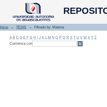
Filtrado by: Materia
REPOSIT
Inicio
→
TESIS
→
Filtrado by: Materia
A
B
C
D
E
F
G
H
I
J
K
L
M
N
O
P
Q
R
S
T
U
V
W
X
Y
Z
Comienza con