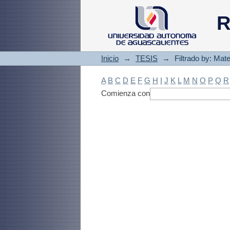
Filtrado by: Materi
R
Inicio
→
TESIS
→
Filtrado by: Mate
A
B
C
D
E
F
G
H
I
J
K
L
M
N
O
P
Q
R
Comienza con