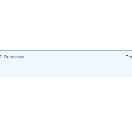
12
Duraspace
Th