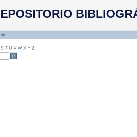
a
EPOSITORIO BIBLIOGR
ria
S
T
U
V
W
X
Y
Z