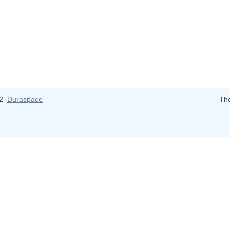
12
Duraspace
Th