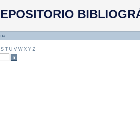
a
EPOSITORIO BIBLIOGR
ria
S
T
U
V
W
X
Y
Z