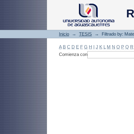
Filtrado by: Materi
R
Inicio
→
TESIS
→
Filtrado by: Mate
A
B
C
D
E
F
G
H
I
J
K
L
M
N
O
P
Q
R
Comienza con