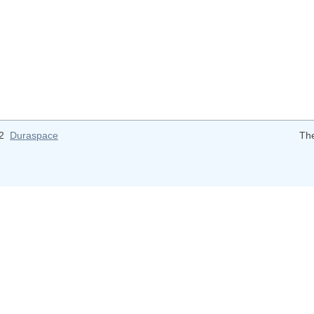
12
Duraspace
Th