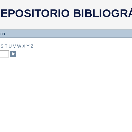
a
EPOSITORIO BIBLIOGR
ria
S
T
U
V
W
X
Y
Z