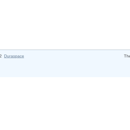
12
Duraspace
Th