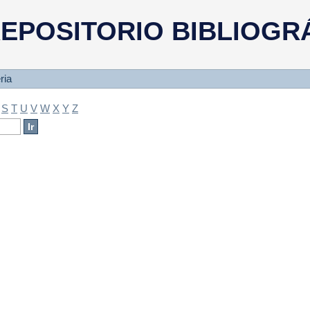
a
EPOSITORIO BIBLIOGR
ria
S
T
U
V
W
X
Y
Z