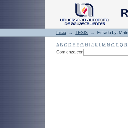
Filtrado by: Materi
R
Inicio
→
TESIS
→
Filtrado by: Mate
A
B
C
D
E
F
G
H
I
J
K
L
M
N
O
P
Q
R
Comienza con