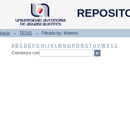
Filtrado by: Materia
REPOSIT
Inicio
→
TESIS
→
Filtrado by: Materia
A
B
C
D
E
F
G
H
I
J
K
L
M
N
O
P
Q
R
S
T
U
V
W
X
Y
Z
Comienza con