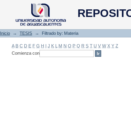
Filtrado by: Materia
REPOSIT
Inicio
→
TESIS
→
Filtrado by: Materia
A
B
C
D
E
F
G
H
I
J
K
L
M
N
O
P
Q
R
S
T
U
V
W
X
Y
Z
Comienza con